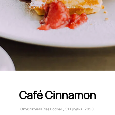
Café Cinnamon
Опублікував(ла)
Bodnar
,
31 Грудня, 2020
.