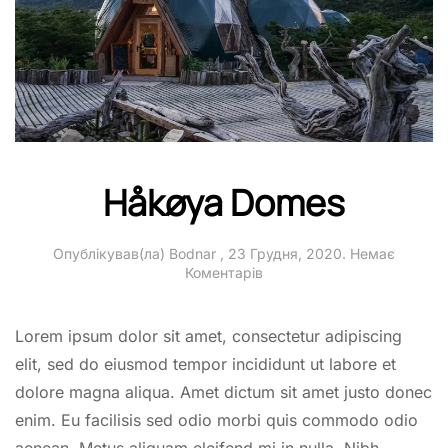
Håkøya Domes
Опублікував(ла)
Bodnar
,
23 Грудня, 2020
.
Немає
до
Коментарів
Håkøya
Domes
Lorem ipsum dolor sit amet, consectetur adipiscing
elit, sed do eiusmod tempor incididunt ut labore et
dolore magna aliqua. Amet dictum sit amet justo donec
enim. Eu facilisis sed odio morbi quis commodo odio
aenean. Metus aliquam eleifend mi in nulla. Nibh