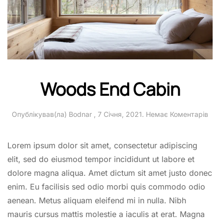
Woods End Cabin
до
Опублікував(ла)
Bodnar
,
7 Січня, 2021
.
Немає Коментарів
Wo
End
Cab
Lorem ipsum dolor sit amet, consectetur adipiscing
elit, sed do eiusmod tempor incididunt ut labore et
dolore magna aliqua. Amet dictum sit amet justo donec
enim. Eu facilisis sed odio morbi quis commodo odio
aenean. Metus aliquam eleifend mi in nulla. Nibh
mauris cursus mattis molestie a iaculis at erat. Magna