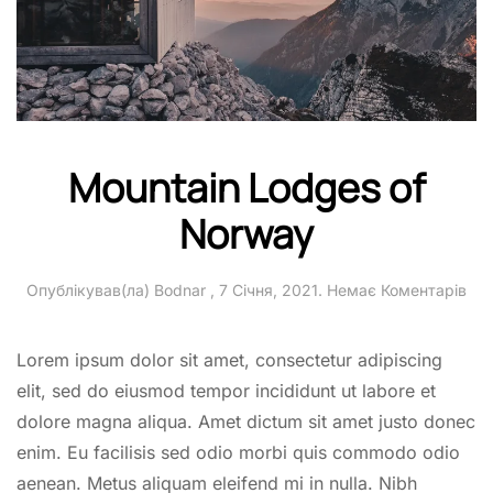
Mountain Lodges of
Norway
до
Опублікував(ла)
Bodnar
,
7 Січня, 2021
.
Немає Коментарів
Mou
Lod
of
Lorem ipsum dolor sit amet, consectetur adipiscing
No
elit, sed do eiusmod tempor incididunt ut labore et
dolore magna aliqua. Amet dictum sit amet justo donec
enim. Eu facilisis sed odio morbi quis commodo odio
aenean. Metus aliquam eleifend mi in nulla. Nibh