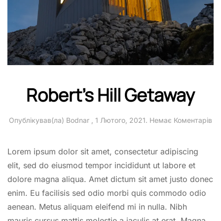
Robert’s Hill Getaway
до
Опублікував(ла)
Bodnar
,
1 Лютого, 2021
.
Немає Коментарів
Ro
Hill
Ge
Lorem ipsum dolor sit amet, consectetur adipiscing
elit, sed do eiusmod tempor incididunt ut labore et
dolore magna aliqua. Amet dictum sit amet justo donec
enim. Eu facilisis sed odio morbi quis commodo odio
aenean. Metus aliquam eleifend mi in nulla. Nibh
mauris cursus mattis molestie a iaculis at erat. Magna