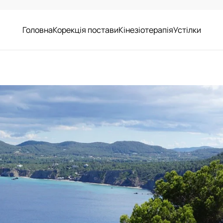
Головна
Корекція постави
Кінезіотерапія
Устілки