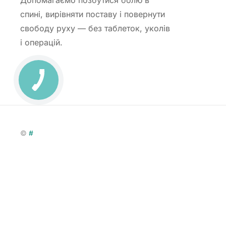
Допомагаємо позбутися болю в
спині, вирівняти поставу і повернути
свободу руху — без таблеток, уколів
і операцій.
©
#