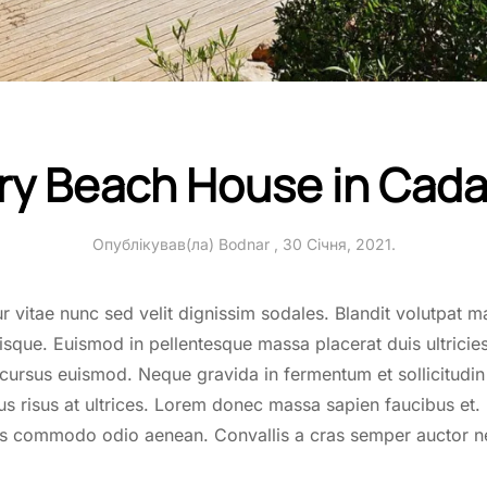
ry Beach House in Cad
Опублікував(ла)
Bodnar
,
30 Січня, 2021
.
r vitae nunc sed velit dignissim sodales. Blandit volutpat m
risque. Euismod in pellentesque massa placerat duis ultrici
cursus euismod. Neque gravida in fermentum et sollicitudin
us risus at ultrices. Lorem donec massa sapien faucibus et. 
uis commodo odio aenean. Convallis a cras semper auctor 