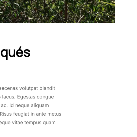
aqués
aecenas volutpat blandit
es lacus. Egestas congue
 ac. Id neque aliquam
Risus feugiat in ante metus
neque vitae tempus quam