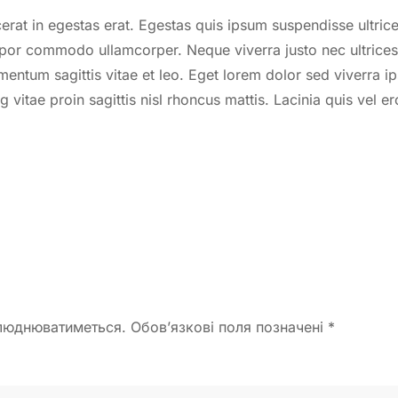
cerat in egestas erat. Egestas quis ipsum suspendisse ultric
por commodo ullamcorper. Neque viverra justo nec ultrices
mentum sagittis vitae et leo. Eget lorem dolor sed viverra 
 vitae proin sagittis nisl rhoncus mattis. Lacinia quis vel e
люднюватиметься. Обов’язкові поля позначені
*