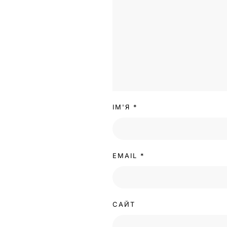
ІМ'Я
*
EMAIL
*
САЙТ