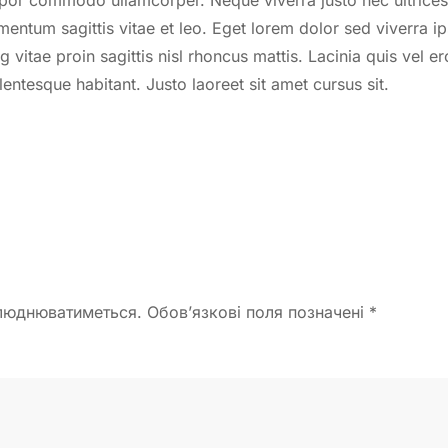
por commodo ullamcorper. Neque viverra justo nec ultrices
mentum sagittis vitae et leo. Eget lorem dolor sed viverra 
 vitae proin sagittis nisl rhoncus mattis. Lacinia quis vel e
ntesque habitant. Justo laoreet sit amet cursus sit.
люднюватиметься. Обов’язкові поля позначені
*