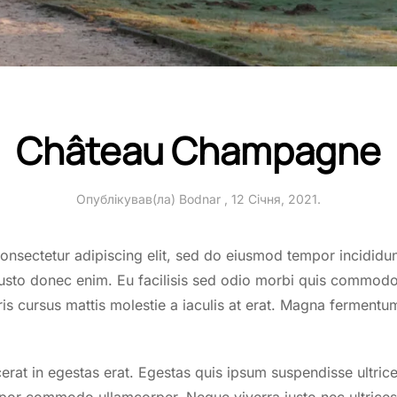
Château Champagne
Опублікував(ла)
Bodnar
,
12 Січня, 2021
.
onsectetur adipiscing elit, sed do eiusmod tempor incididu
 justo donec enim. Eu facilisis sed odio morbi quis commod
ris cursus mattis molestie a iaculis at erat. Magna fermentu
cerat in egestas erat. Egestas quis ipsum suspendisse ultric