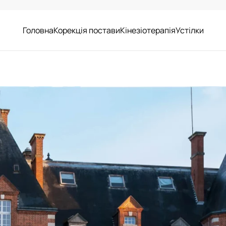
Головна
Корекція постави
Кінезіотерапія
Устілки