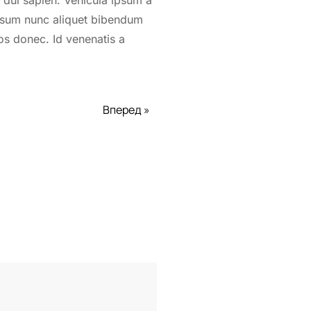
 dui sapien. Vehicula ipsum a
ipsum nunc aliquet bibendum
ros donec. Id venenatis a
Вперед »