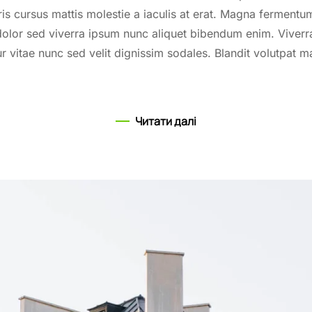
ris cursus mattis molestie a iaculis at erat. Magna fermentu
olor sed viverra ipsum nunc aliquet bibendum enim. Viverra 
r vitae nunc sed velit dignissim sodales. Blandit volutpat m
Читати далі