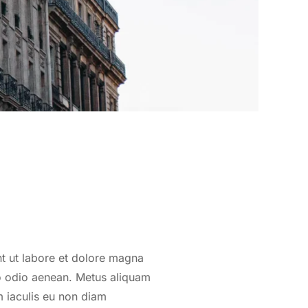
micile
yal
nt ut labore et dolore magna
o odio aenean. Metus aliquam
m iaculis eu non diam