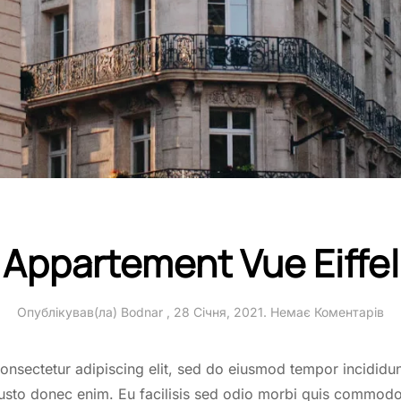
Appartement Vue Eiffel
до
Опублікував(ла)
Bodnar
,
28 Січня, 2021
.
Немає Коментарів
Ap
Vu
Eif
onsectetur adipiscing elit, sed do eiusmod tempor incididu
 justo donec enim. Eu facilisis sed odio morbi quis commod