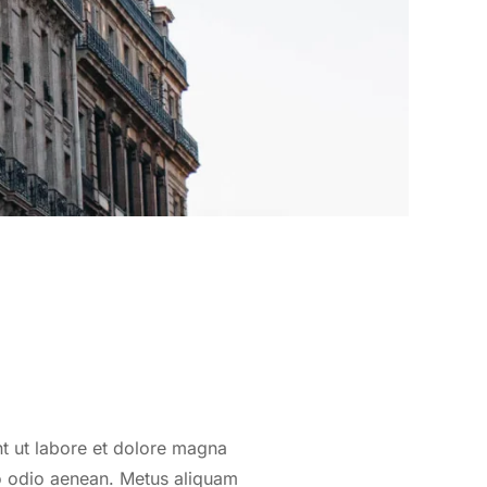
partement
e
fel
nt ut labore et dolore magna
o odio aenean. Metus aliquam