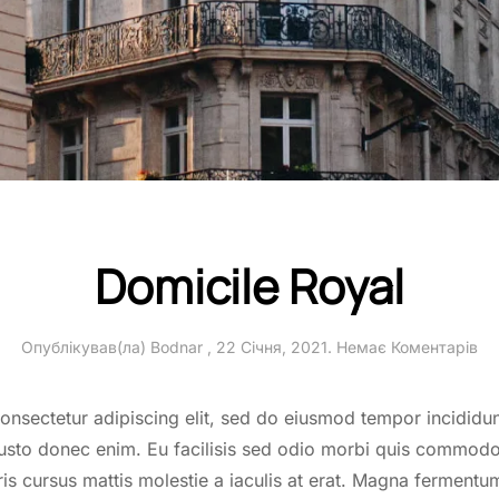
Domicile Royal
до
Опублікував(ла)
Bodnar
,
22 Січня, 2021
.
Немає Коментарів
Do
Ro
onsectetur adipiscing elit, sed do eiusmod tempor incididu
 justo donec enim. Eu facilisis sed odio morbi quis commod
ris cursus mattis molestie a iaculis at erat. Magna fermentu