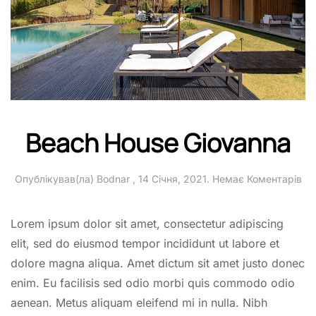
Beach House Giovanna
до
Опублікував(ла)
Bodnar
,
14 Січня, 2021
.
Немає Коментарів
Be
Ho
Gi
Lorem ipsum dolor sit amet, consectetur adipiscing
elit, sed do eiusmod tempor incididunt ut labore et
dolore magna aliqua. Amet dictum sit amet justo donec
enim. Eu facilisis sed odio morbi quis commodo odio
aenean. Metus aliquam eleifend mi in nulla. Nibh