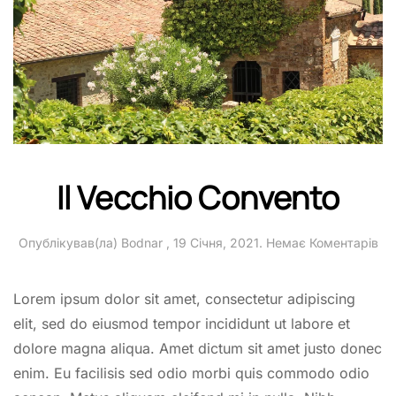
Il Vecchio Convento
до
Опублікував(ла)
Bodnar
,
19 Січня, 2021
.
Немає Коментарів
Il
Ve
Co
Lorem ipsum dolor sit amet, consectetur adipiscing
elit, sed do eiusmod tempor incididunt ut labore et
dolore magna aliqua. Amet dictum sit amet justo donec
enim. Eu facilisis sed odio morbi quis commodo odio