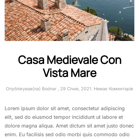
Casa Medievale Con
Vista Mare
до
Опублікував(ла)
Bodnar
,
29 Січня, 2021
.
Немає Коментарів
Ca
Me
Co
Lorem ipsum dolor sit amet, consectetur adipiscing
Vis
elit, sed do eiusmod tempor incididunt ut labore et
Ma
dolore magna aliqua. Amet dictum sit amet justo donec
enim. Eu facilisis sed odio morbi quis commodo odio