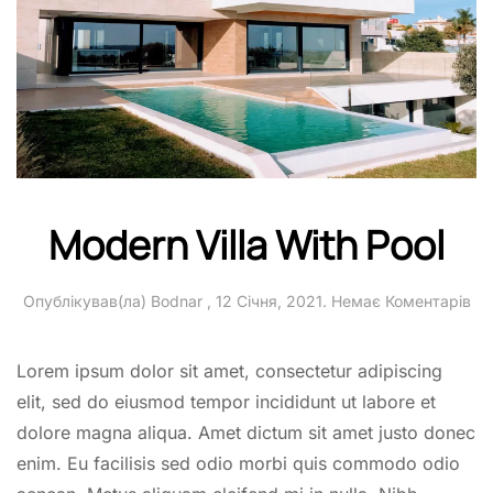
Modern Villa With Pool
до
Опублікував(ла)
Bodnar
,
12 Січня, 2021
.
Немає Коментарів
Mo
Vil
Wi
Lorem ipsum dolor sit amet, consectetur adipiscing
Poo
elit, sed do eiusmod tempor incididunt ut labore et
dolore magna aliqua. Amet dictum sit amet justo donec
enim. Eu facilisis sed odio morbi quis commodo odio