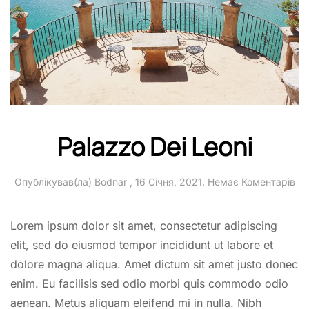
Palazzo Dei Leoni
до
Опублікував(ла)
Bodnar
,
16 Січня, 2021
.
Немає Коментарів
Pa
Dei
Leo
Lorem ipsum dolor sit amet, consectetur adipiscing
elit, sed do eiusmod tempor incididunt ut labore et
dolore magna aliqua. Amet dictum sit amet justo donec
enim. Eu facilisis sed odio morbi quis commodo odio
aenean. Metus aliquam eleifend mi in nulla. Nibh