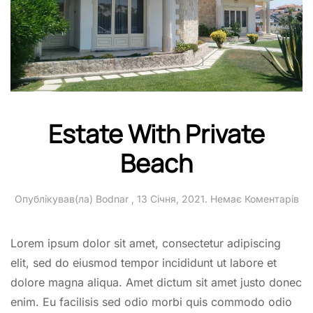
Estate With Private
Beach
до
Опублікував(ла)
Bodnar
,
13 Січня, 2021
.
Немає Коментарів
Est
Wi
Pri
Lorem ipsum dolor sit amet, consectetur adipiscing
Be
elit, sed do eiusmod tempor incididunt ut labore et
dolore magna aliqua. Amet dictum sit amet justo donec
enim. Eu facilisis sed odio morbi quis commodo odio