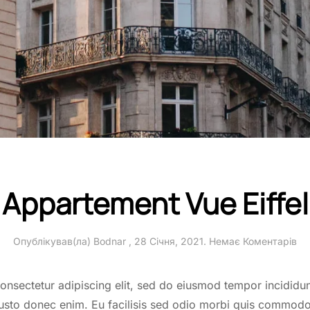
Appartement Vue Eiffel
до
Опублікував(ла)
Bodnar
,
28 Січня, 2021
.
Немає Коментарів
Ap
Vu
Eif
onsectetur adipiscing elit, sed do eiusmod tempor incididu
 justo donec enim. Eu facilisis sed odio morbi quis commod