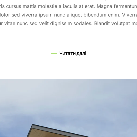
ris cursus mattis molestie a iaculis at erat. Magna fermentu
olor sed viverra ipsum nunc aliquet bibendum enim. Viverra 
r vitae nunc sed velit dignissim sodales. Blandit volutpat m
Читати далі