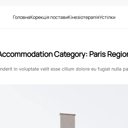
Головна
Корекція постави
Кінезіотерапія
Устілки
Accommodation Category:
Paris Regio
nderit in voluptate velit esse cillum dolore eu fugiat nulla p