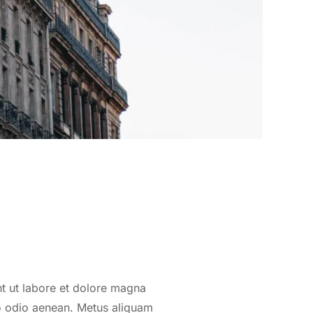
partement
e
fel
nt ut labore et dolore magna
o odio aenean. Metus aliquam