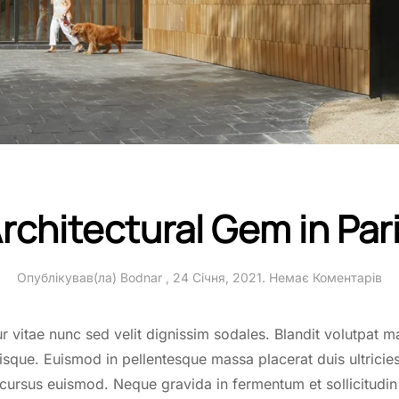
rchitectural Gem in Par
до
Опублікував(ла)
Bodnar
,
24 Січня, 2021
.
Немає Коментарів
Arc
Ge
in
r vitae nunc sed velit dignissim sodales. Blandit volutpat m
Par
risque. Euismod in pellentesque massa placerat duis ultrici
cursus euismod. Neque gravida in fermentum et sollicitudin