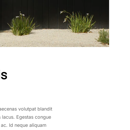
is
hitectural
m
aecenas volutpat blandit
is
es lacus. Egestas congue
 ac. Id neque aliquam